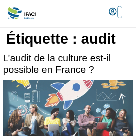
Risques ma
L’IFACI et les métiers du ris
Espace empl
Étiquette :
audit
L’audit de la culture est-il
possible en France ?