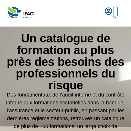
Risques ma
L’IFACI et les métiers du ris
Espace empl
Un catalogue de
formation au plus
près des besoins des
professionnels du
risque
Des fondamentaux de l’audit interne et du contrôle
interne aux formations sectorielles dans la banque,
l’assurance et le secteur public, en passant par les
dernières réglementations, retrouvez un catalogue
de p
lus de 100 formations, un large choix de