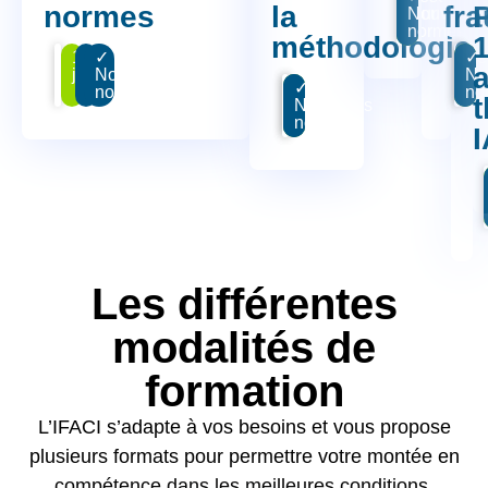
normes
la
fr
P
jour
Nouvelles
normes
méthodologie
1.5
Best
✓
2
Be
✓
jours
Nouvelles
jou
No
3
Best
✓
normes
no
t
jours
Nouvelles
normes
Les différentes
modalités de
formation
L’IFACI s’adapte à vos besoins et vous propose
plusieurs formats pour permettre votre montée en
compétence dans les meilleures conditions.