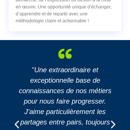
en œuvre. Une opportunité unique d’échanger,
d’apprendre et de repartir avec une
méthodologie claire et actionnable !
"Une extraordinaire et
exceptionnelle base de
t
connaissances de nos métiers
pour nous faire progresser.
J’aime particulièrement les
partages entre pairs, toujours