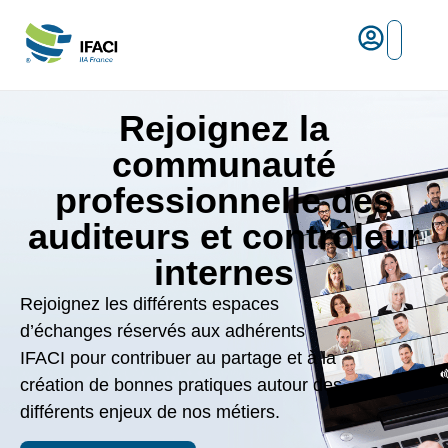
Risques ma
L’IFACI et les métiers du ris
Espace empl
Rejoignez la
communauté
professionnelle des
auditeurs et contrôleur
internes
Rejoignez les différents espaces
d’échanges réservés aux adhérents
IFACI pour contribuer au partage et à la
création de bonnes pratiques autour des
différents enjeux de nos métiers.