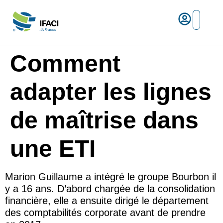
Risques ma
L’IFACI et les métiers du ris
Espace empl
Comment
adapter les lignes
de maîtrise dans
une ETI
Marion Guillaume a intégré le groupe Bourbon il
y a 16 ans. D’abord chargée de la consolidation
financière, elle a ensuite dirigé le département
des comptabilités corporate avant de prendre