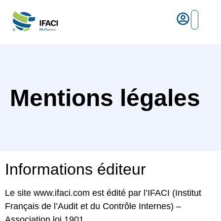
Risques ma
L’IFACI et les métiers du ris
Espace empl
Mentions légales
Informations éditeur
Le site
www.ifaci.com
est édité par l’IFACI (Institut
Français de l’Audit et du Contrôle Internes) –
Association loi 1901