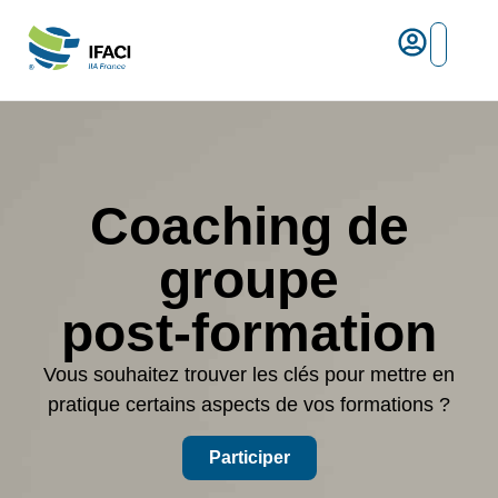
Risques ma
L’IFACI et les métiers du ris
Espace empl
Coaching de
groupe
post-formation
Vous souhaitez trouver les clés pour mettre en
pratique certains aspects de vos formations ?
Participer