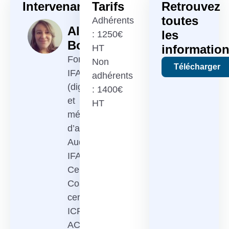
Intervenant
Tarifs
Retrouvez
toutes
Adhérents
Alice
les
: 1250€
Boisson
informatio
HT
Formatrice
Non
Télécharger
IFACI
adhérents
(digital
: 1400€
et
HT
méthodologie
d’audit)
Auditrice
IFACI
Certification
Coach
certifiée
ICF
ACC