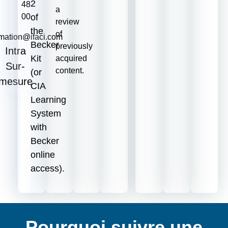
2
48
a
of
00‬
review
the
of
rmation@ifaci.com
Becker
previously
Intra
Kit
acquired
Sur-
content.
(or
mesure
CIA
Learning
System
with
Becker
online
access).
Pourquoi suivre une