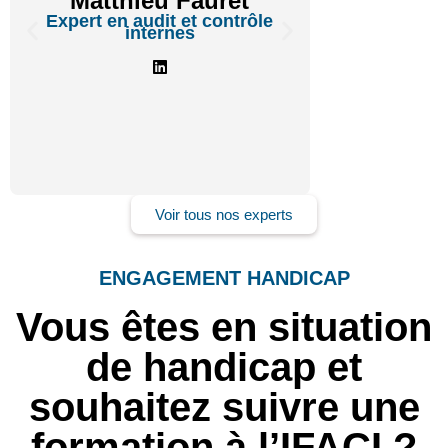
Matthieu Fauret
Experte en 
Expert en audit et contrôle
risques, com
internes
d’entrepris
humai
Voir tous nos experts
ENGAGEMENT HANDICAP
Vous êtes en situation
de handicap et
souhaitez suivre une
formation à l’IFACI ?