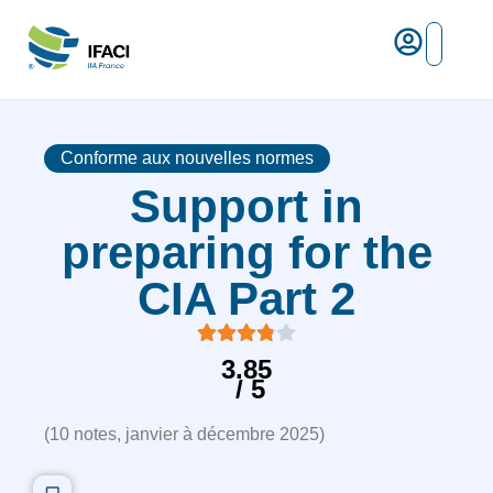
Risques ma
L’IFACI et les métiers du ris
Espace empl
Conforme aux nouvelles normes
Support in
preparing for the
CIA Part 2
3.85
/ 5
(
10
notes,
janvier à décembre 2025
)