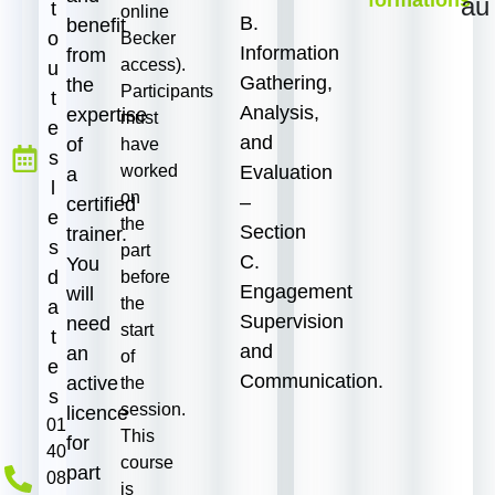
au
t
online
B.
benefit
o
Becker
Information
from
access).
u
Gathering,
the
Participants
t
Analysis,
expertise
must
e
and
of
have
s
Evaluation
worked
a
l
on
–
certified
e
the
Section
trainer.
s
part
C.
You
d
before
Engagement
will
the
a
Supervision
need
start
t
and
an
of
e
Communication.
active
the
s
session.
licence
‭01
This
for
40
course
part
08
is