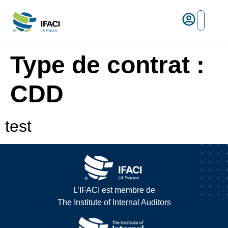
Risques ma
L’IFACI et les métiers du ris
Espace empl
Type de contrat :
CDD
test
L’IFACI est membre de
The Institute of Internal Auditors