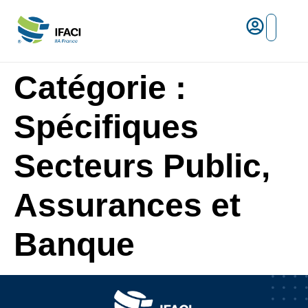
Risques ma
L’IFACI et les métiers du ris
Espace empl
Catégorie :
Spécifiques
Secteurs Public,
Assurances et
Banque