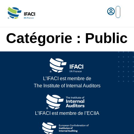
Risques ma
L’IFACI et les métiers du ris
Espace empl
Catégorie :
Public
L’IFACI est membre de
The Institute of Internal Auditors
L’IFACI est membre de l’ECIIA