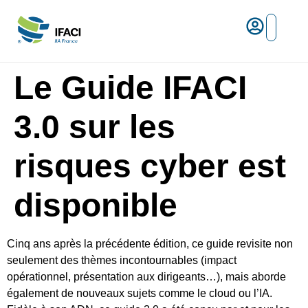
Risques ma
L’IFACI et les métiers du ris
Espace empl
Le Guide IFACI
3.0 sur les
risques cyber est
disponible
Cinq ans après la précédente édition, ce guide revisite non
seulement des thèmes incontournables (impact
opérationnel, présentation aux dirigeants…), mais aborde
également de nouveaux sujets comme le cloud ou l’IA.