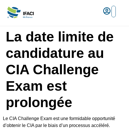
Risques ma
L’IFACI et les métiers du ris
Espace empl
La date limite de
candidature au
CIA Challenge
Exam est
prolongée
Le CIA Challenge Exam est une formidable opportunité
d’obtenir le CIA par le biais d’un processus accéléré.