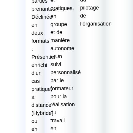
et
parties
pilotage
pratiques,
prenantes.
de
en
Déclinée
l’organisation
groupe
en
et de
deux
manière
formats
autonome
:
+ Un
Présentiel
suivi
enrichi
personnalisé
d’un
par le
cas
formateur
pratique,
pour la
à
réalisation
distance
du
(Hybride)
travail
ou
en
en