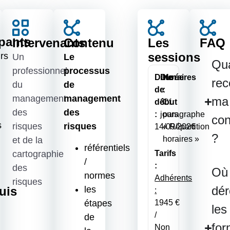
ipants
Intervenants
Contenu
Les
FAQ
sessions
rs
Un
Le
Qu
professionnel
processus
Date
Durée
Horaires
rec
du
de
de
:
:
management
management
ma
début
3
Cf.
des
des
:
jours
paragraphe
con
s
risques
risques
14/09/2026
« Répartition
?
horaires »
et de la
référentiels
cartographie
Tarifs
/
:
des
Où
normes
Adhérents
risques
dér
uis
les
:
étapes
1945 €
les
/
de
for
Non