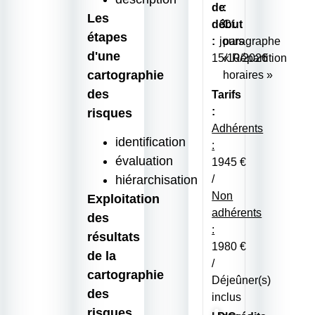
de
:
:
Les
début
3
Cf.
étapes
:
jours
paragraphe
d'une
15/10/2026
« Répartition
cartographie
horaires »
des
Tarifs
:
risques
Adhérents
identification
:
évaluation
1945 €
hiérarchisation
/
Non
Exploitation
adhérents
des
:
résultats
1980 €
de la
/
cartographie
Déjeûner(s)
des
inclus
risques