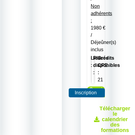
Non
adhérents
:
1980 €
/
Déjeûner(s)
inclus
Lieu
Places
Crédits
:
disponibles
CPE
:
:
21
Session
Inscription
garantie
Télécharger
le
calendrier
des
formations