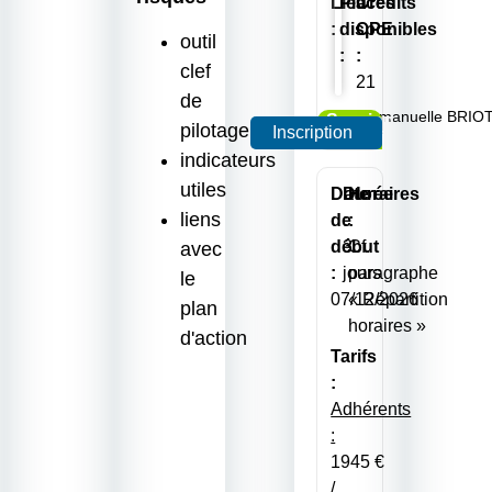
Lieu
Places
Crédits
:
disponibles
CPE
outil
:
:
clef
21
de
Emmanuelle BRIO
Session
pilotage
Inscription
garantie
indicateurs
utiles
Date
Durée
Horaires
liens
de
:
:
début
3
Cf.
avec
:
jours
paragraphe
le
07/12/2026
« Répartition
plan
horaires »
d'action
Tarifs
:
Adhérents
:
1945 €
/