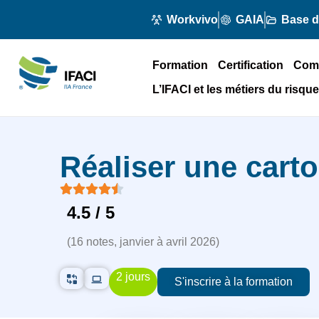
Workvivo
GAIA
Base 
Formation
Certification
Com
L’IFACI et les métiers du risque
Réaliser une cart
4.5
/ 5
(
16
notes,
janvier à avril 2026
)
2 jours
S'inscrire à la formation