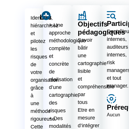
Les
Identifiez,
Partic
Objectifs
+ Une
hiérarchisez
pédagogiques
Contrôleu
approche
et
internes,
Savoir
méthodologique
pilotez
auditeurs
bâtir
complète
les
internes,
une
et
risques
risk
cartographie
concrète
de
manager
lisible
de
votre
et tout
et
réalisation
organisation
manager.
compréhensible
d’une
grâce
par
cartographie
à
tous
des
une
Préreq
Etre en
risques
méthode
Aucun
mesure
+ Des
rigoureuse.
d’intégrer
modalités
Cette