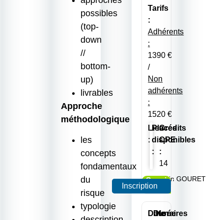
approches
Tarifs
possibles
:
(top-
Adhérents
down
:
//
1390 €
bottom-
/
up)
Non
adhérents
livrables
:
Approche
1520 €
méthodologique
Lieu
Places
Crédits
les
:
disponibles
CPE
:
:
concepts
14
fondamentaux
du
Alain GOURET
Session
Inscription
garantie
risque
typologie
Date
Durée
Horaires
description