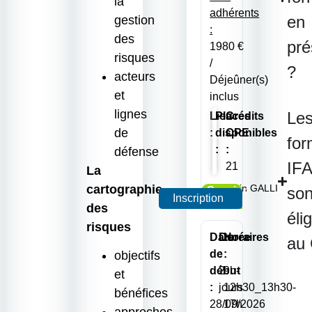
la
adhérents
en
gestion
:
des
pré
1980 €
risques
/
?
acteurs
Déjeûner(s)
et
inclus
lignes
Le
Lieu
Places
Crédits
de
:
disponibles
CPE
for
:
:
défense
IF
21
La
cartographie
Alain GALLI
son
Session
Inscription
garantie
des
éli
risques
Date
Durée
Horaires
au
de
:
:
objectifs
début
2
9h-
et
:
jours
12h30_13h30-
bénéfices
28/09/2026
17h