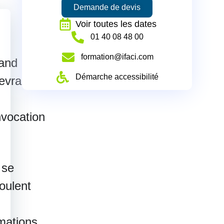
Demande de devis
Voir toutes les dates
‭01 40 08 48 00‬
formation@ifaci.com
and
Démarche accessibilité
evrai-je
vocation
 se
oulent
mations