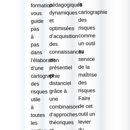
la
pédagogiques
formation
cartographie
dynamiques
vous
des
et
guide
risques
optimisées
pas
comme
d’acquisition
à
un outil
des
pas
au
connaissances
dans
service
en
l’élaboration
de la
présentiel
d’une
maîtrise
et
cartographie
des
distanciel
des
risques
grâce à
risques
Faire
une
utile
de cet
combinaison
à
outil un
d’approches
toutes
levier
théoriques
les
du