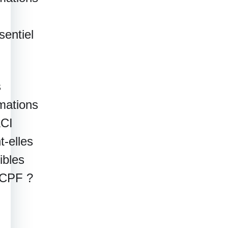
sentiel
s
mations
ACI
t-elles
gibles
 CPF ?