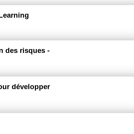
Learning
n des risques -
our développer