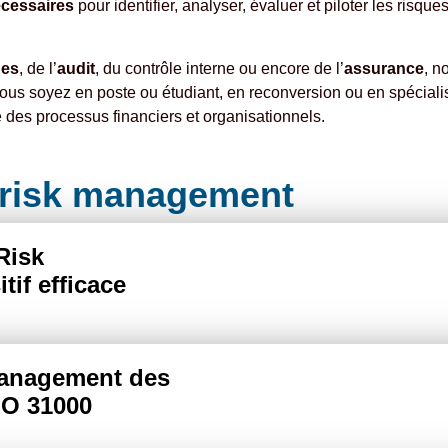
écessaires
pour identifier, analyser, évaluer et piloter les risq
ues
, de l’
audit
, du contrôle interne ou encore de l’
assurance
, n
 vous soyez en poste ou étudiant, en reconversion ou en spécia
e des processus financiers et organisationnels.
 risk management
Risk
tif efficace
management des
SO 31000