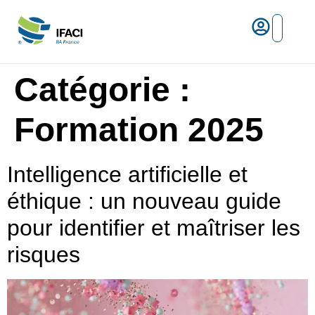
Risques ma
L’IFACI et les métiers du ris
Espace empl
Catégorie :
Formation 2025
Intelligence artificielle et
éthique : un nouveau guide
pour identifier et maîtriser les
risques