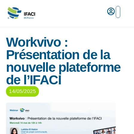
Risques ma
L’IFACI et les métiers du ris
Espace empl
Workvivo :
Présentation de la
nouvelle plateforme
de l’IFACI
14/05/2025