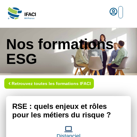
Risques ma
L’IFACI et les métiers du ris
Espace empl
Nos formations
ESG
Retrouvez toutes les formations IFACI
RSE : quels enjeux et rôles
pour les métiers du risque ?
Distanciel