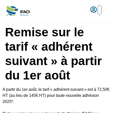
Risques ma
L’IFACI et les métiers du ris
Espace empl
Remise sur le
tarif « adhérent
suivant » à partir
du 1er août
A partir du 1er août, le tarif « adhérent suivant » est à 72,50€
HT (au lieu de 145€ HT) pour toute nouvelle adhésion
2025*.