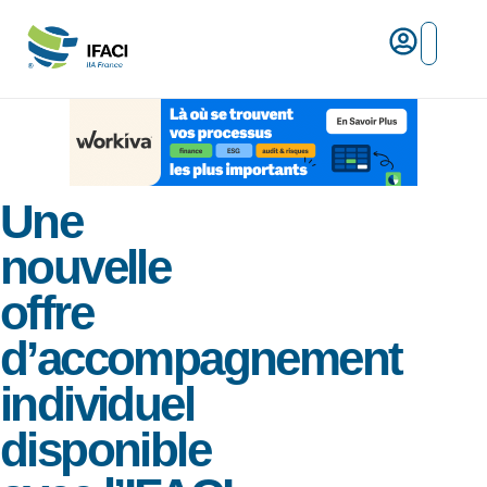
Risques ma
L’IFACI et les métiers du ris
Espace empl
Une
nouvelle
offre
d’accompagnement
individuel
disponible