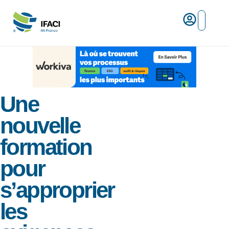
Risques ma
L’IFACI et les métiers du ris
Espace empl
Une
nouvelle
formation
pour
s’approprier
les