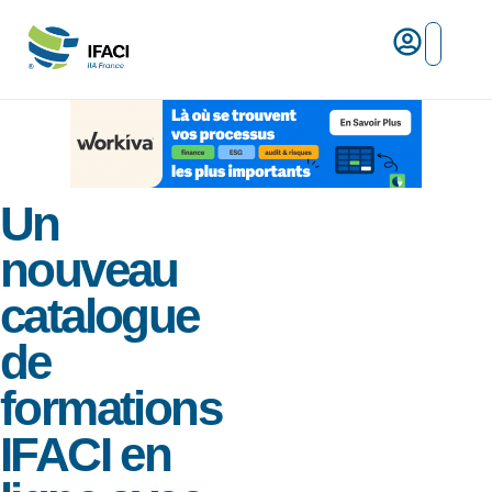
Risques ma
L’IFACI et les métiers du ris
Espace empl
Un
nouveau
catalogue
de
formations
IFACI en